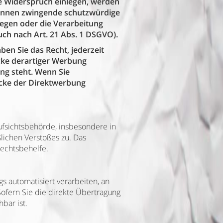
e Widerspruch einlegen, werden
können zwingende schutzwürdige
iegen oder die Verarbeitung
ch nach Art. 21 Abs. 1 DSGVO).
en Sie das Recht, jederzeit
cke derartiger Werbung
ung steht. Wenn Sie
cke der Direktwerbung
ufsichtsbehörde, insbesondere in
lichen Verstoßes zu. Das
echtsbehelfe.
gs automatisiert verarbeiten, an
Sofern Sie die direkte Übertragung
bar ist.