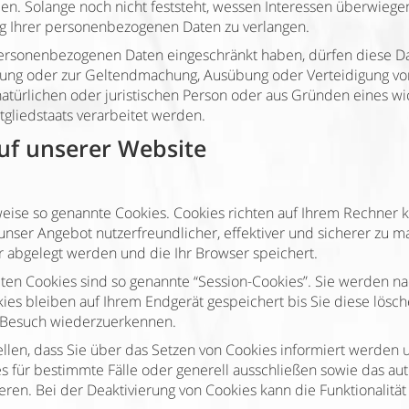
. Solange noch nicht feststeht, wessen Interessen überwiegen
g Ihrer personenbezogenen Daten zu verlangen.
personenbezogenen Daten eingeschränkt haben, dürfen diese Da
ligung oder zur Geltendmachung, Ausübung oder Verteidigung 
atürlichen oder juristischen Person oder aus Gründen eines wic
gliedstaats verarbeitet werden.
uf unserer Website
weise so genannte Cookies. Cookies richten auf Ihrem Rechner
unser Angebot nutzerfreundlicher, effektiver und sicherer zu m
r abgelegt werden und die Ihr Browser speichert.
ten Cookies sind so genannte “Session-Cookies”. Sie werden n
ies bleiben auf Ihrem Endgerät gespeichert bis Sie diese lösc
n Besuch wiederzuerkennen.
llen, dass Sie über das Setzen von Cookies informiert werden u
s für bestimmte Fälle oder generell ausschließen sowie das a
eren. Bei der Deaktivierung von Cookies kann die Funktionalitä