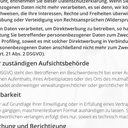
ruht, entnehmen Sie dieser Datenschutzerklärung. Wenn Si
ezogenen Daten nicht mehr verarbeiten, es sei denn, wir 
hweisen, die Ihre Interessen, Rechte und Freiheiten überw
bung oder Verteidigung von Rechtsansprüchen (Widerspru
Daten verarbeitet, um Direktwerbung zu betreiben, so hab
itung Sie betreffender personenbezogener Daten zum Zwe
as Profiling, soweit es mit solcher Direktwerbung in Verbind
rsonenbezogenen Daten anschließend nicht mehr zum Zwe
t. 21 Abs. 2 DSGVO).
r zuständigen Aufsichtsbehörde
 DSGVO steht den Betroffenen ein Beschwerderecht bei einer A
hen Aufenthalts, ihres Arbeitsplatzes oder des Orts des mutmaß
det anderweitiger verwaltungsrechtlicher oder gerichtlicher R
barkeit
 auf Grundlage Ihrer Einwilligung oder in Erfüllung eines Vertra
em gängigen, maschinenlesbaren Format aushändigen zu lassen. 
ortlichen verlangen, erfolgt dies nur, soweit es technisch mach
chung und Berichtigung