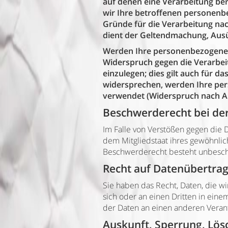
auf denen eine Verarbeitung be
wir Ihre betroffenen personenb
Gründe für die Verarbeitung nac
dient der Geltendmachung, Ausü
Werden Ihre personenbezogenen 
Widerspruch gegen die Verarbe
einzulegen; dies gilt auch für d
widersprechen, werden Ihre pe
verwendet (Widerspruch nach Ar
Beschwerderecht bei de
Im Falle von Verstößen gegen die
dem Mitgliedstaat ihres gewöhnlic
Beschwerderecht besteht unbescha
Recht auf Datenübertrag
Sie haben das Recht, Daten, die wir
sich oder an einen Dritten in ein
der Daten an einen anderen Verantw
Auskunft, Sperrung, Lös